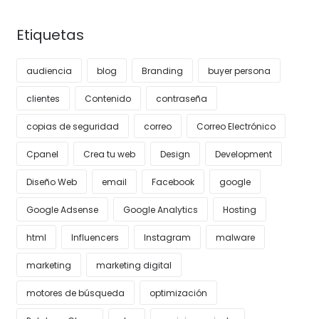
Etiquetas
audiencia
blog
Branding
buyer persona
clientes
Contenido
contraseña
copias de seguridad
correo
Correo Electrónico
Cpanel
Crea tu web
Design
Development
Diseño Web
email
Facebook
google
Google Adsense
Google Analytics
Hosting
html
Influencers
Instagram
malware
marketing
marketing digital
motores de búsqueda
optimización