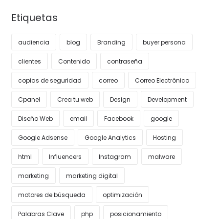
Etiquetas
audiencia
blog
Branding
buyer persona
clientes
Contenido
contraseña
copias de seguridad
correo
Correo Electrónico
Cpanel
Crea tu web
Design
Development
Diseño Web
email
Facebook
google
Google Adsense
Google Analytics
Hosting
html
Influencers
Instagram
malware
marketing
marketing digital
motores de búsqueda
optimización
Palabras Clave
php
posicionamiento