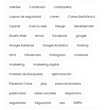
clientes
Contenido
contraseña
copias de seguridad
correo
Correo Electrónico
Cpanel
Crea tu web
Design
Development
Diseño Web
email
Facebook
google
Google Adsense
Google Analytics
Hosting
html
Influencers
Instagram
malware
marketing
marketing digital
motores de búsqueda
optimización
Palabras Clave
php
posicionamiento
publicidad
redes sociales
responsivo
seguidores
Seguridad
seo
SERPs