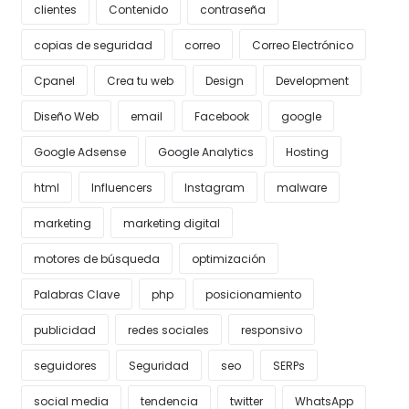
clientes
Contenido
contraseña
copias de seguridad
correo
Correo Electrónico
Cpanel
Crea tu web
Design
Development
Diseño Web
email
Facebook
google
Google Adsense
Google Analytics
Hosting
html
Influencers
Instagram
malware
marketing
marketing digital
motores de búsqueda
optimización
Palabras Clave
php
posicionamiento
publicidad
redes sociales
responsivo
seguidores
Seguridad
seo
SERPs
social media
tendencia
twitter
WhatsApp