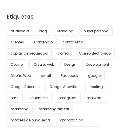
Etiquetas
audiencia
blog
Branding
buyer persona
clientes
Contenido
contraseña
copias de seguridad
correo
Correo Electrónico
Cpanel
Crea tu web
Design
Development
Diseño Web
email
Facebook
google
Google Adsense
Google Analytics
Hosting
html
Influencers
Instagram
malware
marketing
marketing digital
motores de búsqueda
optimización