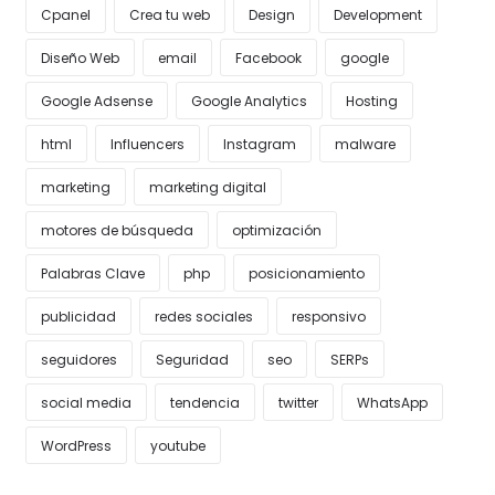
Cpanel
Crea tu web
Design
Development
Diseño Web
email
Facebook
google
Google Adsense
Google Analytics
Hosting
html
Influencers
Instagram
malware
marketing
marketing digital
motores de búsqueda
optimización
Palabras Clave
php
posicionamiento
publicidad
redes sociales
responsivo
seguidores
Seguridad
seo
SERPs
social media
tendencia
twitter
WhatsApp
WordPress
youtube