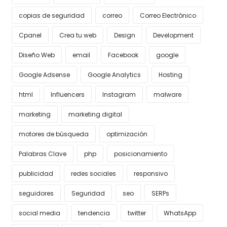
copias de seguridad
correo
Correo Electrónico
Cpanel
Crea tu web
Design
Development
Diseño Web
email
Facebook
google
Google Adsense
Google Analytics
Hosting
html
Influencers
Instagram
malware
marketing
marketing digital
motores de búsqueda
optimización
Palabras Clave
php
posicionamiento
publicidad
redes sociales
responsivo
seguidores
Seguridad
seo
SERPs
social media
tendencia
twitter
WhatsApp