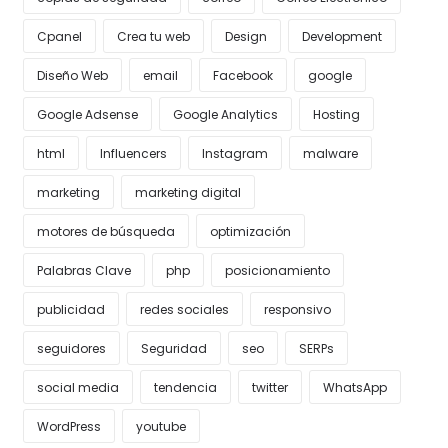
Cpanel
Crea tu web
Design
Development
Diseño Web
email
Facebook
google
Google Adsense
Google Analytics
Hosting
html
Influencers
Instagram
malware
marketing
marketing digital
motores de búsqueda
optimización
Palabras Clave
php
posicionamiento
publicidad
redes sociales
responsivo
seguidores
Seguridad
seo
SERPs
social media
tendencia
twitter
WhatsApp
WordPress
youtube