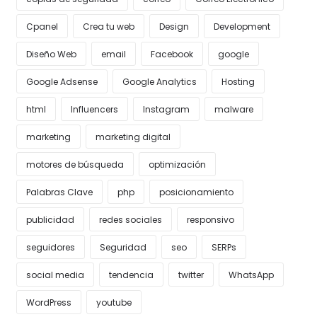
Cpanel
Crea tu web
Design
Development
Diseño Web
email
Facebook
google
Google Adsense
Google Analytics
Hosting
html
Influencers
Instagram
malware
marketing
marketing digital
motores de búsqueda
optimización
Palabras Clave
php
posicionamiento
publicidad
redes sociales
responsivo
seguidores
Seguridad
seo
SERPs
social media
tendencia
twitter
WhatsApp
WordPress
youtube