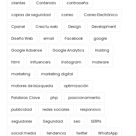
clientes
Contenido
contraseña
copias de seguridad
correo
Correo Electrónico
Cpanel
Crea tu web
Design
Development
Diseño Web
email
Facebook
google
Google Adsense
Google Analytics
Hosting
html
Influencers
Instagram
malware
marketing
marketing digital
motores de búsqueda
optimización
Palabras Clave
php
posicionamiento
publicidad
redes sociales
responsivo
seguidores
Seguridad
seo
SERPs
social media
tendencia
twitter
WhatsApp