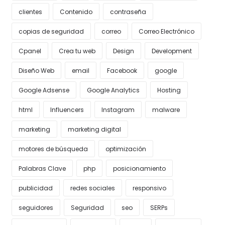
clientes
Contenido
contraseña
copias de seguridad
correo
Correo Electrónico
Cpanel
Crea tu web
Design
Development
Diseño Web
email
Facebook
google
Google Adsense
Google Analytics
Hosting
html
Influencers
Instagram
malware
marketing
marketing digital
motores de búsqueda
optimización
Palabras Clave
php
posicionamiento
publicidad
redes sociales
responsivo
seguidores
Seguridad
seo
SERPs