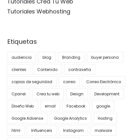
Tutoriales Crea Tu Web
Tutoriales Webhosting
Etiquetas
audiencia
blog
Branding
buyer persona
clientes
Contenido
contraseña
copias de seguridad
correo
Correo Electrónico
Cpanel
Crea tu web
Design
Development
Diseño Web
email
Facebook
google
Google Adsense
Google Analytics
Hosting
html
Influencers
Instagram
malware