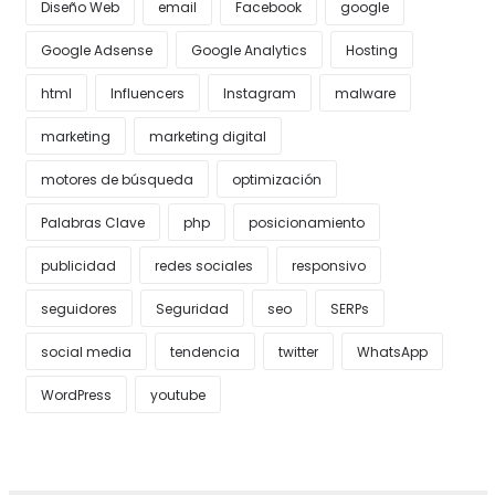
Diseño Web
email
Facebook
google
Google Adsense
Google Analytics
Hosting
html
Influencers
Instagram
malware
marketing
marketing digital
motores de búsqueda
optimización
Palabras Clave
php
posicionamiento
publicidad
redes sociales
responsivo
seguidores
Seguridad
seo
SERPs
social media
tendencia
twitter
WhatsApp
WordPress
youtube