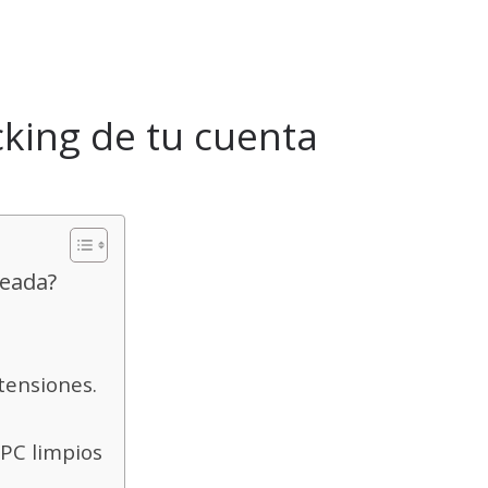
king de tu cuenta
keada?
xtensiones.
 PC limpios