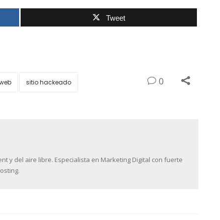
Tweet
0
 web
sitio hackeado
y del aire libre. Especialista en Marketing Digital con fuerte
osting.