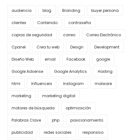
audiencia
blog
Branding
buyer persona
clientes
Contenido
contraseña
copias de seguridad
correo
Correo Electrónico
Cpanel
Crea tu web
Design
Development
Diseño Web
email
Facebook
google
Google Adsense
Google Analytics
Hosting
html
Influencers
Instagram
malware
marketing
marketing digital
motores de búsqueda
optimización
Palabras Clave
php
posicionamiento
publicidad
redes sociales
responsivo