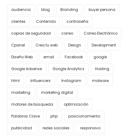
audiencia
blog
Branding
buyer persona
clientes
Contenido
contraseña
copias de seguridad
correo
Correo Electrónico
Cpanel
Crea tu web
Design
Development
Diseño Web
email
Facebook
google
Google Adsense
Google Analytics
Hosting
html
Influencers
Instagram
malware
marketing
marketing digital
motores de búsqueda
optimización
Palabras Clave
php
posicionamiento
publicidad
redes sociales
responsivo