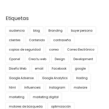
Etiquetas
audiencia
blog
Branding
buyer persona
clientes
Contenido
contraseña
copias de seguridad
correo
Correo Electrónico
Cpanel
Crea tu web
Design
Development
Diseño Web
email
Facebook
google
Google Adsense
Google Analytics
Hosting
html
Influencers
Instagram
malware
marketing
marketing digital
motores de búsqueda
optimización