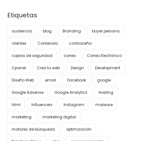
Etiquetas
audiencia
blog
Branding
buyer persona
clientes
Contenido
contraseña
copias de seguridad
correo
Correo Electrónico
Cpanel
Crea tu web
Design
Development
Diseño Web
email
Facebook
google
Google Adsense
Google Analytics
Hosting
html
Influencers
Instagram
malware
marketing
marketing digital
motores de búsqueda
optimización