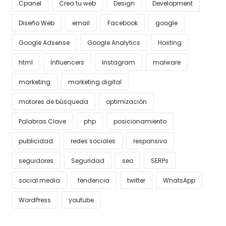
Cpanel
Crea tu web
Design
Development
Diseño Web
email
Facebook
google
Google Adsense
Google Analytics
Hosting
html
Influencers
Instagram
malware
marketing
marketing digital
motores de búsqueda
optimización
Palabras Clave
php
posicionamiento
publicidad
redes sociales
responsivo
seguidores
Seguridad
seo
SERPs
social media
tendencia
twitter
WhatsApp
WordPress
youtube