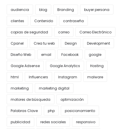
audiencia
blog
Branding
buyer persona
clientes
Contenido
contraseña
copias de seguridad
correo
Correo Electrónico
Cpanel
Crea tu web
Design
Development
Diseño Web
email
Facebook
google
Google Adsense
Google Analytics
Hosting
html
Influencers
Instagram
malware
marketing
marketing digital
motores de búsqueda
optimización
Palabras Clave
php
posicionamiento
publicidad
redes sociales
responsivo