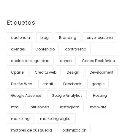
Etiquetas
audiencia
blog
Branding
buyer persona
clientes
Contenido
contraseña
copias de seguridad
correo
Correo Electrónico
Cpanel
Crea tu web
Design
Development
Diseño Web
email
Facebook
google
Google Adsense
Google Analytics
Hosting
html
Influencers
Instagram
malware
marketing
marketing digital
motores de búsqueda
optimización