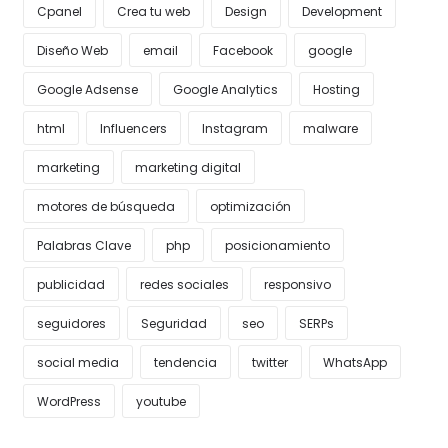
Cpanel
Crea tu web
Design
Development
Diseño Web
email
Facebook
google
Google Adsense
Google Analytics
Hosting
html
Influencers
Instagram
malware
marketing
marketing digital
motores de búsqueda
optimización
Palabras Clave
php
posicionamiento
publicidad
redes sociales
responsivo
seguidores
Seguridad
seo
SERPs
social media
tendencia
twitter
WhatsApp
WordPress
youtube