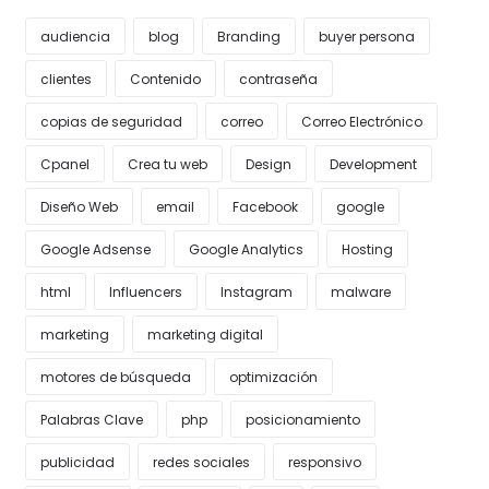
audiencia
blog
Branding
buyer persona
clientes
Contenido
contraseña
copias de seguridad
correo
Correo Electrónico
Cpanel
Crea tu web
Design
Development
Diseño Web
email
Facebook
google
Google Adsense
Google Analytics
Hosting
html
Influencers
Instagram
malware
marketing
marketing digital
motores de búsqueda
optimización
Palabras Clave
php
posicionamiento
publicidad
redes sociales
responsivo