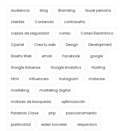
audiencia
blog
Branding
buyer persona
clientes
Contenido
contraseña
copias de seguridad
correo
Correo Electrónico
Cpanel
Crea tu web
Design
Development
Diseño Web
email
Facebook
google
Google Adsense
Google Analytics
Hosting
html
Influencers
Instagram
malware
marketing
marketing digital
motores de búsqueda
optimización
Palabras Clave
php
posicionamiento
publicidad
redes sociales
responsivo