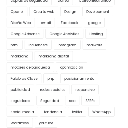
copias de seguridad
correo
Correo Electrónico
Cpanel
Crea tu web
Design
Development
Diseño Web
email
Facebook
google
Google Adsense
Google Analytics
Hosting
html
Influencers
Instagram
malware
marketing
marketing digital
motores de búsqueda
optimización
Palabras Clave
php
posicionamiento
publicidad
redes sociales
responsivo
seguidores
Seguridad
seo
SERPs
social media
tendencia
twitter
WhatsApp
WordPress
youtube