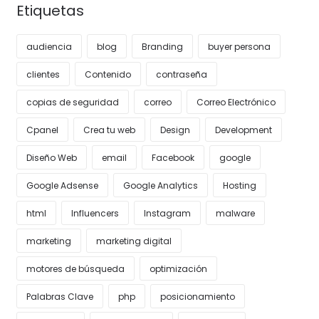
Etiquetas
audiencia
blog
Branding
buyer persona
clientes
Contenido
contraseña
copias de seguridad
correo
Correo Electrónico
Cpanel
Crea tu web
Design
Development
Diseño Web
email
Facebook
google
Google Adsense
Google Analytics
Hosting
html
Influencers
Instagram
malware
marketing
marketing digital
motores de búsqueda
optimización
Palabras Clave
php
posicionamiento