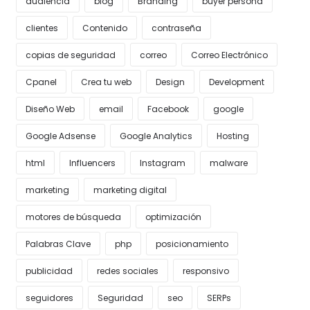
audiencia
blog
Branding
buyer persona
clientes
Contenido
contraseña
copias de seguridad
correo
Correo Electrónico
Cpanel
Crea tu web
Design
Development
Diseño Web
email
Facebook
google
Google Adsense
Google Analytics
Hosting
html
Influencers
Instagram
malware
marketing
marketing digital
motores de búsqueda
optimización
Palabras Clave
php
posicionamiento
publicidad
redes sociales
responsivo
seguidores
Seguridad
seo
SERPs