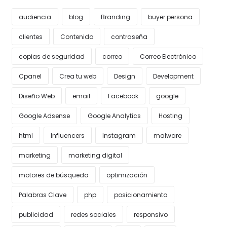
audiencia
blog
Branding
buyer persona
clientes
Contenido
contraseña
copias de seguridad
correo
Correo Electrónico
Cpanel
Crea tu web
Design
Development
Diseño Web
email
Facebook
google
Google Adsense
Google Analytics
Hosting
html
Influencers
Instagram
malware
marketing
marketing digital
motores de búsqueda
optimización
Palabras Clave
php
posicionamiento
publicidad
redes sociales
responsivo