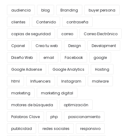
audiencia
blog
Branding
buyer persona
clientes
Contenido
contraseña
copias de seguridad
correo
Correo Electrónico
Cpanel
Crea tu web
Design
Development
Diseño Web
email
Facebook
google
Google Adsense
Google Analytics
Hosting
html
Influencers
Instagram
malware
marketing
marketing digital
motores de búsqueda
optimización
Palabras Clave
php
posicionamiento
publicidad
redes sociales
responsivo