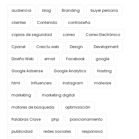
audiencia
blog
Branding
buyer persona
clientes
Contenido
contraseña
copias de seguridad
correo
Correo Electrónico
Cpanel
Crea tu web
Design
Development
Diseño Web
email
Facebook
google
Google Adsense
Google Analytics
Hosting
html
Influencers
Instagram
malware
marketing
marketing digital
motores de búsqueda
optimización
Palabras Clave
php
posicionamiento
publicidad
redes sociales
responsivo