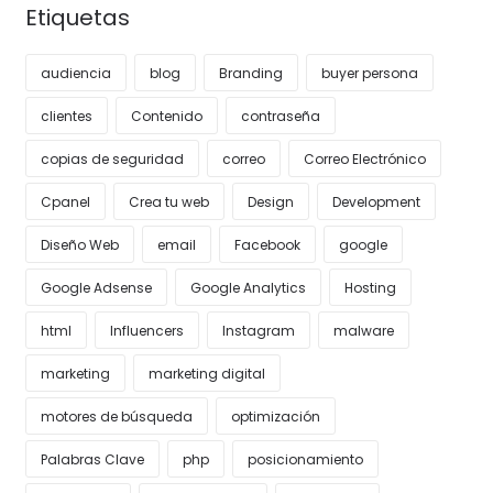
Etiquetas
audiencia
blog
Branding
buyer persona
clientes
Contenido
contraseña
copias de seguridad
correo
Correo Electrónico
Cpanel
Crea tu web
Design
Development
Diseño Web
email
Facebook
google
Google Adsense
Google Analytics
Hosting
html
Influencers
Instagram
malware
marketing
marketing digital
motores de búsqueda
optimización
Palabras Clave
php
posicionamiento