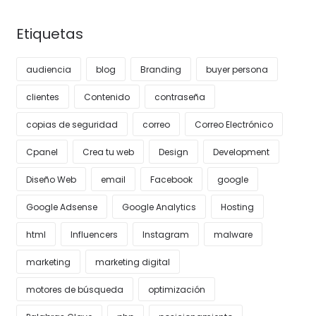
Etiquetas
audiencia
blog
Branding
buyer persona
clientes
Contenido
contraseña
copias de seguridad
correo
Correo Electrónico
Cpanel
Crea tu web
Design
Development
Diseño Web
email
Facebook
google
Google Adsense
Google Analytics
Hosting
html
Influencers
Instagram
malware
marketing
marketing digital
motores de búsqueda
optimización