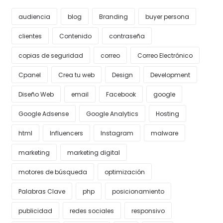
audiencia
blog
Branding
buyer persona
clientes
Contenido
contraseña
copias de seguridad
correo
Correo Electrónico
Cpanel
Crea tu web
Design
Development
Diseño Web
email
Facebook
google
Google Adsense
Google Analytics
Hosting
html
Influencers
Instagram
malware
marketing
marketing digital
motores de búsqueda
optimización
Palabras Clave
php
posicionamiento
publicidad
redes sociales
responsivo