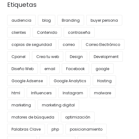
Etiquetas
audiencia
blog
Branding
buyer persona
clientes
Contenido
contraseña
copias de seguridad
correo
Correo Electrónico
Cpanel
Crea tu web
Design
Development
Diseño Web
email
Facebook
google
Google Adsense
Google Analytics
Hosting
html
Influencers
Instagram
malware
marketing
marketing digital
motores de búsqueda
optimización
Palabras Clave
php
posicionamiento