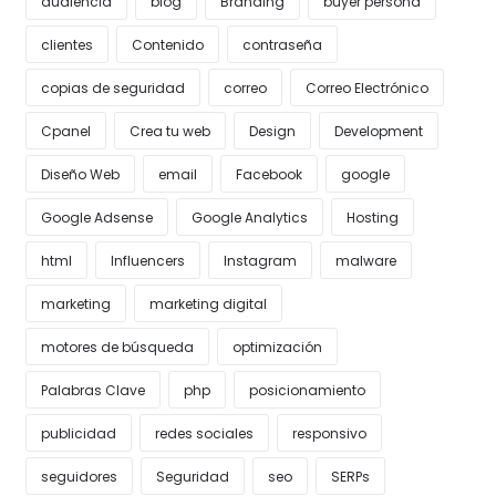
audiencia
blog
Branding
buyer persona
clientes
Contenido
contraseña
copias de seguridad
correo
Correo Electrónico
Cpanel
Crea tu web
Design
Development
Diseño Web
email
Facebook
google
Google Adsense
Google Analytics
Hosting
html
Influencers
Instagram
malware
marketing
marketing digital
motores de búsqueda
optimización
Palabras Clave
php
posicionamiento
publicidad
redes sociales
responsivo
seguidores
Seguridad
seo
SERPs