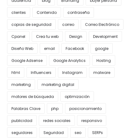
audiencia
blog
Branding
buyer persona
clientes
Contenido
contraseña
copias de seguridad
correo
Correo Electrónico
Cpanel
Crea tu web
Design
Development
Diseño Web
email
Facebook
google
Google Adsense
Google Analytics
Hosting
html
Influencers
Instagram
malware
marketing
marketing digital
motores de búsqueda
optimización
Palabras Clave
php
posicionamiento
publicidad
redes sociales
responsivo
seguidores
Seguridad
seo
SERPs