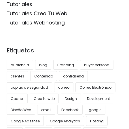
Tutoriales
Tutoriales Crea Tu Web
Tutoriales Webhosting
Etiquetas
audiencia
blog
Branding
buyer persona
clientes
Contenido
contraseña
copias de seguridad
correo
Correo Electrónico
Cpanel
Crea tu web
Design
Development
Diseño Web
email
Facebook
google
Google Adsense
Google Analytics
Hosting