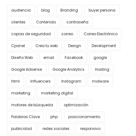
audiencia
blog
Branding
buyer persona
clientes
Contenido
contraseña
copias de seguridad
correo
Correo Electrónico
Cpanel
Crea tu web
Design
Development
Diseño Web
email
Facebook
google
Google Adsense
Google Analytics
Hosting
html
Influencers
Instagram
malware
marketing
marketing digital
motores de búsqueda
optimización
Palabras Clave
php
posicionamiento
publicidad
redes sociales
responsivo