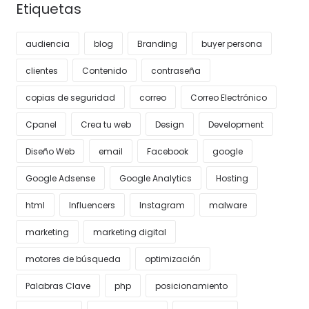
Etiquetas
audiencia
blog
Branding
buyer persona
clientes
Contenido
contraseña
copias de seguridad
correo
Correo Electrónico
Cpanel
Crea tu web
Design
Development
Diseño Web
email
Facebook
google
Google Adsense
Google Analytics
Hosting
html
Influencers
Instagram
malware
marketing
marketing digital
motores de búsqueda
optimización
Palabras Clave
php
posicionamiento