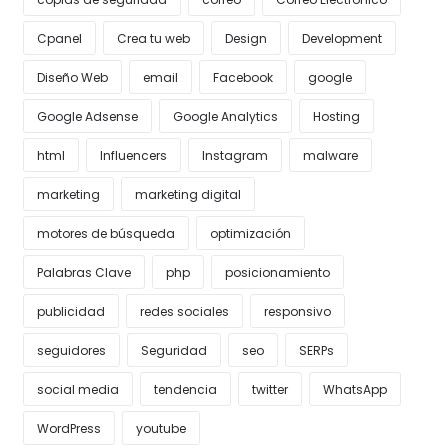
Cpanel
Crea tu web
Design
Development
Diseño Web
email
Facebook
google
Google Adsense
Google Analytics
Hosting
html
Influencers
Instagram
malware
marketing
marketing digital
motores de búsqueda
optimización
Palabras Clave
php
posicionamiento
publicidad
redes sociales
responsivo
seguidores
Seguridad
seo
SERPs
social media
tendencia
twitter
WhatsApp
WordPress
youtube