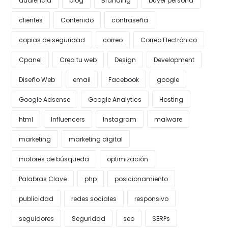
audiencia
blog
Branding
buyer persona
clientes
Contenido
contraseña
copias de seguridad
correo
Correo Electrónico
Cpanel
Crea tu web
Design
Development
Diseño Web
email
Facebook
google
Google Adsense
Google Analytics
Hosting
html
Influencers
Instagram
malware
marketing
marketing digital
motores de búsqueda
optimización
Palabras Clave
php
posicionamiento
publicidad
redes sociales
responsivo
seguidores
Seguridad
seo
SERPs