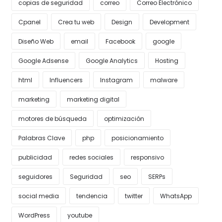
copias de seguridad
correo
Correo Electrónico
Cpanel
Crea tu web
Design
Development
Diseño Web
email
Facebook
google
Google Adsense
Google Analytics
Hosting
html
Influencers
Instagram
malware
marketing
marketing digital
motores de búsqueda
optimización
Palabras Clave
php
posicionamiento
publicidad
redes sociales
responsivo
seguidores
Seguridad
seo
SERPs
social media
tendencia
twitter
WhatsApp
WordPress
youtube